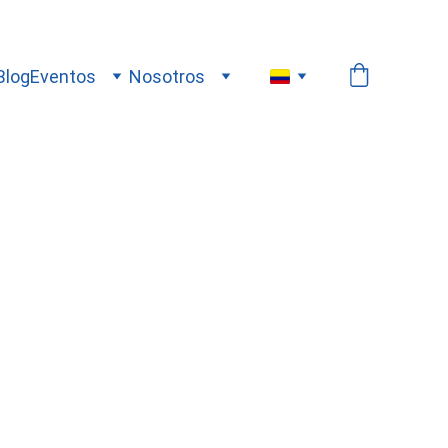
Blog
Eventos
Nosotros
 forma 
de abeja. 