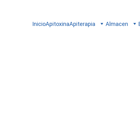
Inicio
Apitoxina
Apiterapia
Almacen
Evaluación Profesional Previa a la Apiterapia
re si tu organismo puede beneficiarse de
 las propiedades terapéuticas del veneno 